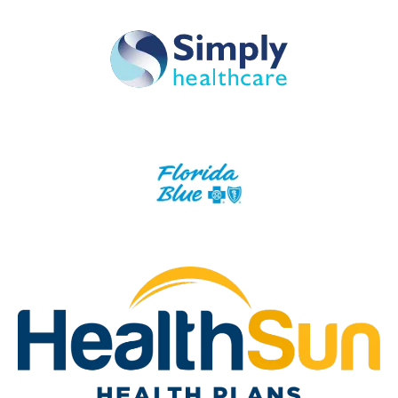
215.
240
contracting@avantisinsurance.com